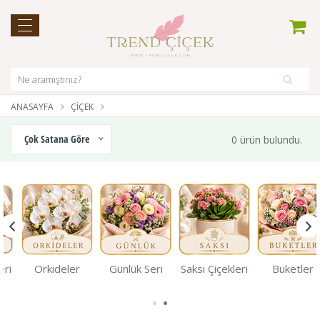
ANASAYFA
ÇIÇEK
Çok Satana Göre
0 ürün bulundu.
eri
Orkideler
Günlük Seri
Saksı Çiçekleri
Buketler