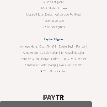
Güvenli Alışveriş
KVKK Bilgilendirmesi
Mesafeli Satış Sözleşmesi ve İade Politikası
Teslimat ve İade
Gizlilik Sözleşmesi
Faydalı Bilgiler
Anneye Hangi Çiçek Alınır? En Doğru Seçim Rehberi
Anneler Günü Çiçek Notları | En Güzel Mesajlar
Anneler Günü Hediye Fikirleri | En Güzel Öneriler
Çanakkale Çiçek Siparişi | Aynı Gün Teslimat
Tüm Blog Yazıları