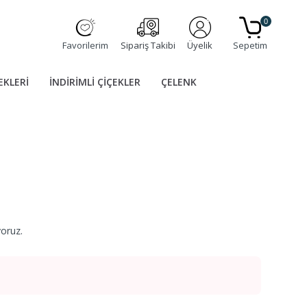
0
Favorilerim
Sipariş Takibi
Üyelik
Sepetim
EKLERİ
İNDİRİMLİ ÇİÇEKLER
ÇELENK
yoruz.