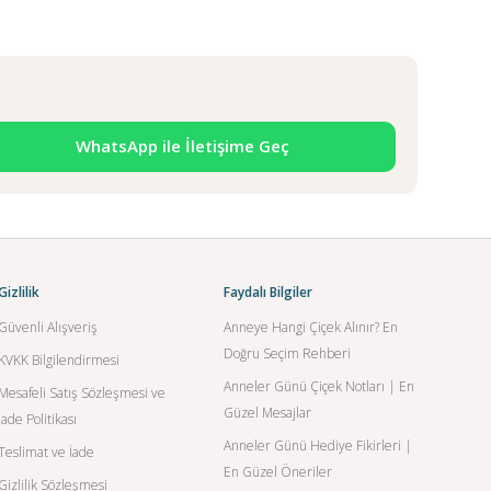
WhatsApp ile İletişime Geç
Gizlilik
Faydalı Bilgiler
Güvenli Alışveriş
Anneye Hangi Çiçek Alınır? En
Doğru Seçim Rehberi
KVKK Bilgilendirmesi
Anneler Günü Çiçek Notları | En
Mesafeli Satış Sözleşmesi ve
Güzel Mesajlar
İade Politikası
Anneler Günü Hediye Fikirleri |
Teslimat ve İade
En Güzel Öneriler
Gizlilik Sözleşmesi