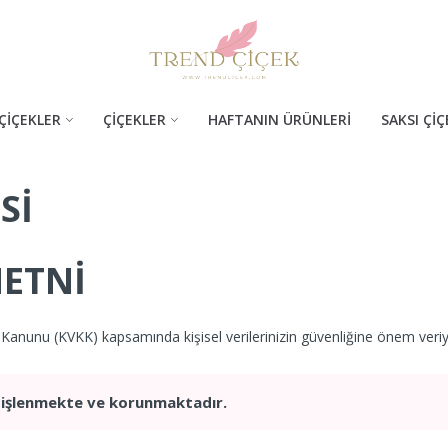
ÇİÇEKLER
ÇİÇEKLER
HAFTANIN ÜRÜNLERİ
SAKSI ÇİÇ
SI
ETNI
ı Kanunu (KVKK) kapsamında kişisel verilerinizin güvenliğine önem veri
de işlenmekte ve korunmaktadır.