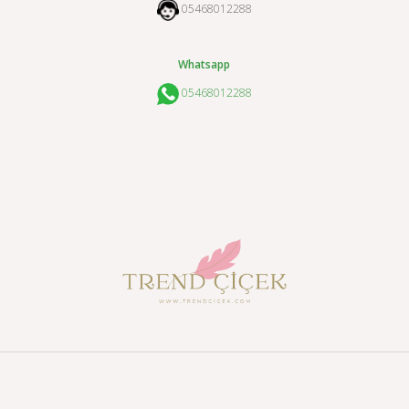
05468012288
Whatsapp
05468012288