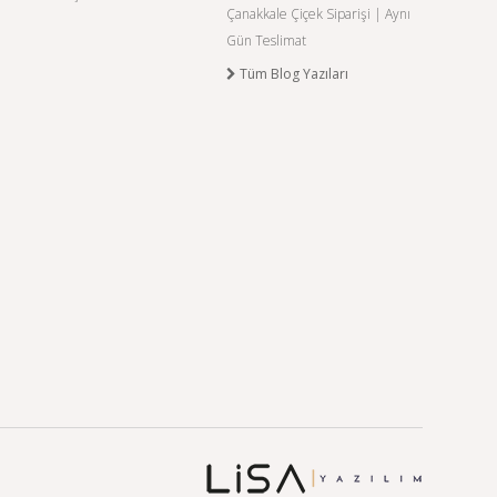
Çanakkale Çiçek Siparişi | Aynı
Gün Teslimat
Tüm Blog Yazıları