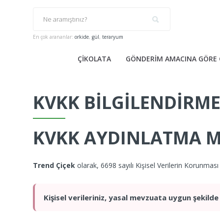
En çok arananlar:
orkide
,
gül
,
teraryum
ÇİKOLATA
GÖNDERİM AMACINA GÖRE 
KVKK BILGILENDIRME
KVKK AYDINLATMA M
Trend Çiçek
olarak, 6698 sayılı Kişisel Verilerin Korunmas
Kişisel verileriniz, yasal mevzuata uygun şekil