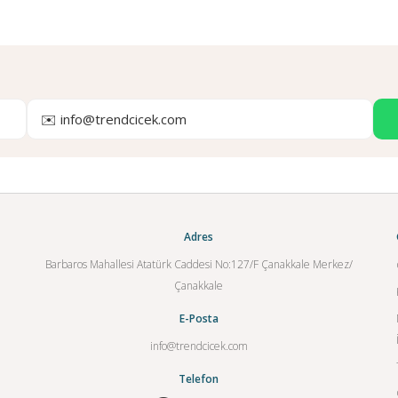
✉️ info@trendcicek.com
Adres
Barbaros Mahallesi Atatürk Caddesi No:127/F Çanakkale Merkez/
Çanakkale
E-Posta
info@trendcicek.com
Telefon