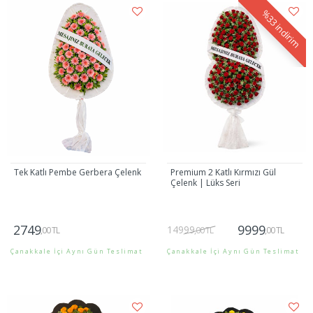
%33
indirim
Tek Katlı Pembe Gerbera Çelenk
Premium 2 Katlı Kırmızı Gül
Çelenk | Lüks Seri
2749
9999
14999
,00 TL
,00 TL
,00 TL
Çanakkale İçi Aynı Gün Teslimat
Çanakkale İçi Aynı Gün Teslimat
Gönder
Gönder