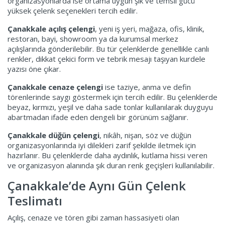
organizasyonlarda ise ortama uygun şık ve temsil gücü
yüksek çelenk seçenekleri tercih edilir.
Çanakkale açılış çelengi
, yeni iş yeri, mağaza, ofis, klinik,
restoran, bayi, showroom ya da kurumsal merkez
açılışlarında gönderilebilir. Bu tür çelenklerde genellikle canlı
renkler, dikkat çekici form ve tebrik mesajı taşıyan kurdele
yazısı öne çıkar.
Çanakkale cenaze çelengi
ise taziye, anma ve defin
törenlerinde saygı göstermek için tercih edilir. Bu çelenklerde
beyaz, kırmızı, yeşil ve daha sade tonlar kullanılarak duyguyu
abartmadan ifade eden dengeli bir görünüm sağlanır.
Çanakkale düğün çelengi
, nikâh, nişan, söz ve düğün
organizasyonlarında iyi dilekleri zarif şekilde iletmek için
hazırlanır. Bu çelenklerde daha aydınlık, kutlama hissi veren
ve organizasyon alanında şık duran renk geçişleri kullanılabilir.
Çanakkale’de Aynı Gün Çelenk
Teslimatı
Açılış, cenaze ve tören gibi zaman hassasiyeti olan