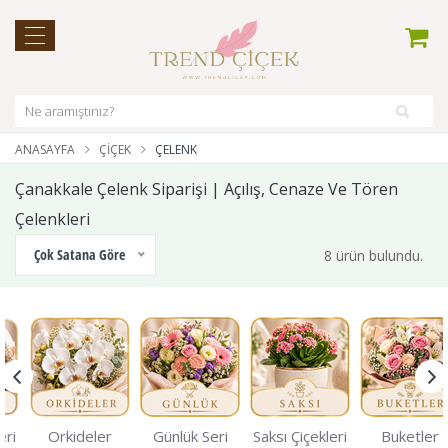
ANASAYFA
ÇIÇEK
ÇELENK
Çanakkale Çelenk Siparişi | Açılış, Cenaze Ve Tören
Çelenkleri
Çok Satana Göre
8 ürün bulundu.
eri
Orkideler
Günlük Seri
Saksı Çiçekleri
Buketler