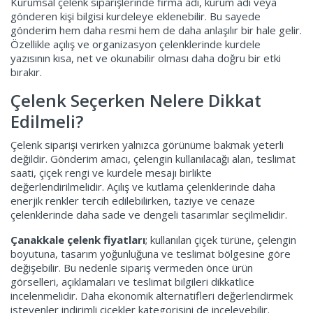
Kurumsal çelenk siparişlerinde firma adı, kurum adı veya
gönderen kişi bilgisi kurdeleye eklenebilir. Bu sayede
gönderim hem daha resmi hem de daha anlaşılır bir hale gelir.
Özellikle açılış ve organizasyon çelenklerinde kurdele
yazısının kısa, net ve okunabilir olması daha doğru bir etki
bırakır.
Çelenk Seçerken Nelere Dikkat
Edilmeli?
Çelenk siparişi verirken yalnızca görünüme bakmak yeterli
değildir. Gönderim amacı, çelengin kullanılacağı alan, teslimat
saati, çiçek rengi ve kurdele mesajı birlikte
değerlendirilmelidir. Açılış ve kutlama çelenklerinde daha
enerjik renkler tercih edilebilirken, taziye ve cenaze
çelenklerinde daha sade ve dengeli tasarımlar seçilmelidir.
Çanakkale çelenk fiyatları
; kullanılan çiçek türüne, çelengin
boyutuna, tasarım yoğunluğuna ve teslimat bölgesine göre
değişebilir. Bu nedenle sipariş vermeden önce ürün
görselleri, açıklamaları ve teslimat bilgileri dikkatlice
incelenmelidir. Daha ekonomik alternatifleri değerlendirmek
isteyenler
indirimli çiçekler
kategorisini de inceleyebilir.