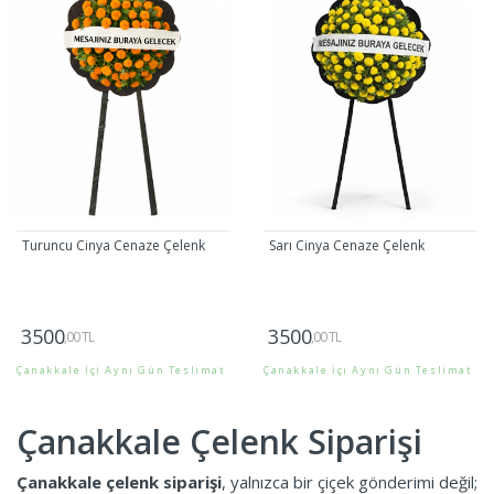
Turuncu Cinya Cenaze Çelenk
Sarı Cinya Cenaze Çelenk
3500
3500
,00 TL
,00 TL
Çanakkale İçi Aynı Gün Teslimat
Çanakkale İçi Aynı Gün Teslimat
Gönder
Gönder
Çanakkale Çelenk Siparişi
Çanakkale çelenk siparişi
, yalnızca bir çiçek gönderimi değil;