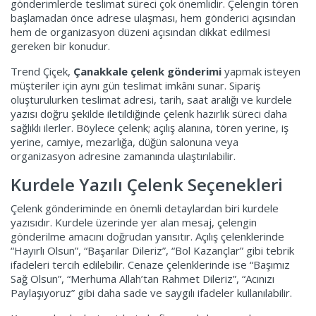
gönderimlerde teslimat süreci çok önemlidir. Çelengin tören
başlamadan önce adrese ulaşması, hem gönderici açısından
hem de organizasyon düzeni açısından dikkat edilmesi
gereken bir konudur.
Trend Çiçek,
Çanakkale çelenk gönderimi
yapmak isteyen
müşteriler için aynı gün teslimat imkânı sunar. Sipariş
oluşturulurken teslimat adresi, tarih, saat aralığı ve kurdele
yazısı doğru şekilde iletildiğinde çelenk hazırlık süreci daha
sağlıklı ilerler. Böylece çelenk; açılış alanına, tören yerine, iş
yerine, camiye, mezarlığa, düğün salonuna veya
organizasyon adresine zamanında ulaştırılabilir.
Kurdele Yazılı Çelenk Seçenekleri
Çelenk gönderiminde en önemli detaylardan biri kurdele
yazısıdır. Kurdele üzerinde yer alan mesaj, çelengin
gönderilme amacını doğrudan yansıtır. Açılış çelenklerinde
“Hayırlı Olsun”, “Başarılar Dileriz”, “Bol Kazançlar” gibi tebrik
ifadeleri tercih edilebilir. Cenaze çelenklerinde ise “Başımız
Sağ Olsun”, “Merhuma Allah’tan Rahmet Dileriz”, “Acınızı
Paylaşıyoruz” gibi daha sade ve saygılı ifadeler kullanılabilir.