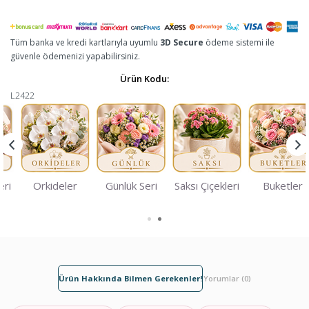
Tüm banka ve kredi kartlarıyla uyumlu
3D Secure
ödeme sistemi ile
güvenle ödemenizi yapabilirsiniz.
Ürün Kodu:
L2422
eri
Orkideler
Günlük Seri
Saksı Çiçekleri
Buketler
Ürün Hakkında Bilmen Gerekenler!
Yorumlar (0)