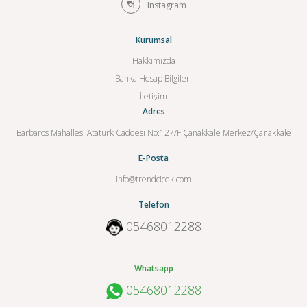
Instagram
Kurumsal
Hakkımızda
Banka Hesap Bilgileri
İletişim
Adres
Barbaros Mahallesi Atatürk Caddesi No:127/F Çanakkale Merkez/Çanakkale
E-Posta
info@trendcicek.com
Telefon
05468012288
Whatsapp
05468012288