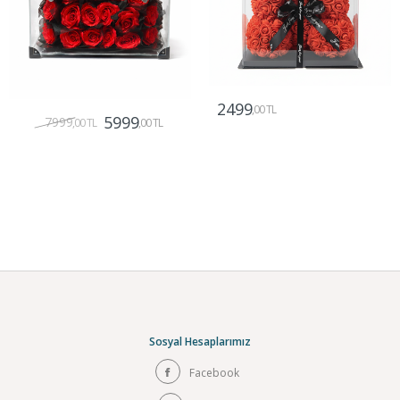
2499
,00 TL
5999
7999
,00 TL
,00 TL
Gönder
Gönder
Sosyal Hesaplarımız
Facebook