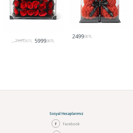
2499
,00 TL
5999
7999
,00 TL
,00 TL
Gönder
Gönder
Sosyal Hesaplarımız
Facebook