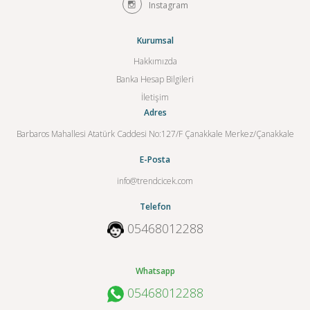
Instagram
Kurumsal
Hakkımızda
Banka Hesap Bilgileri
İletişim
Adres
Barbaros Mahallesi Atatürk Caddesi No:127/F Çanakkale Merkez/Çanakkale
E-Posta
info@trendcicek.com
Telefon
05468012288
Whatsapp
05468012288