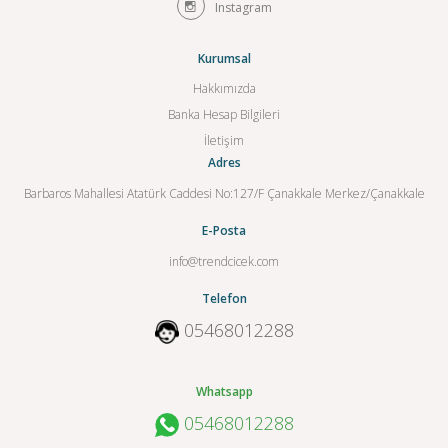
Instagram
Kurumsal
Hakkımızda
Banka Hesap Bilgileri
İletişim
Adres
Barbaros Mahallesi Atatürk Caddesi No:127/F Çanakkale Merkez/Çanakkale
E-Posta
info@trendcicek.com
Telefon
05468012288
Whatsapp
05468012288