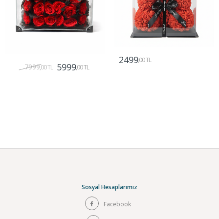
2499
,00 TL
5999
7999
,00 TL
,00 TL
Gönder
Gönder
Sosyal Hesaplarımız
Facebook