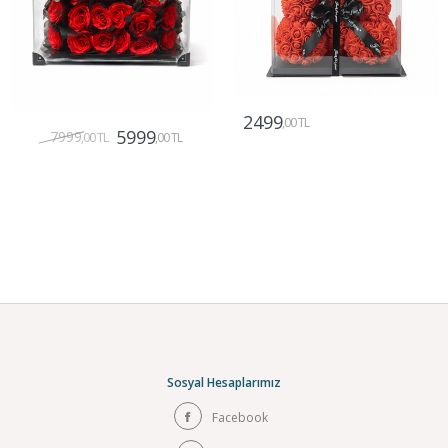
2499
,00 TL
5999
7999
,00 TL
,00 TL
Gönder
Gönder
Sosyal Hesaplarımız
Facebook