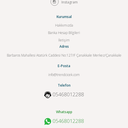
Instagram
Kurumsal
Hakkımızda
Banka Hesap Bilgileri
İletişim
Adres
Barbaros Mahallesi Atatürk Caddesi No:127/F Çanakkale Merkez/Çanakkale
E-Posta
info@trendcicek.com
Telefon
05468012288
Whatsapp
05468012288