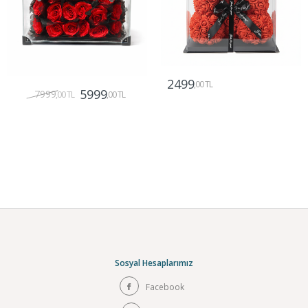
2499
,00 TL
5999
7999
,00 TL
,00 TL
Gönder
Gönder
Sosyal Hesaplarımız
Facebook