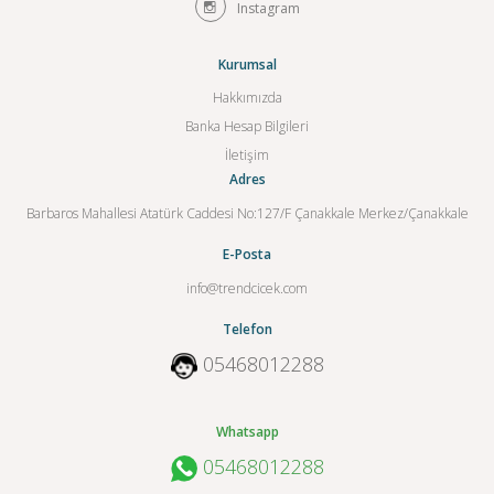
Instagram
Kurumsal
Hakkımızda
Banka Hesap Bilgileri
İletişim
Adres
Barbaros Mahallesi Atatürk Caddesi No:127/F Çanakkale Merkez/Çanakkale
E-Posta
info@trendcicek.com
Telefon
05468012288
Whatsapp
05468012288