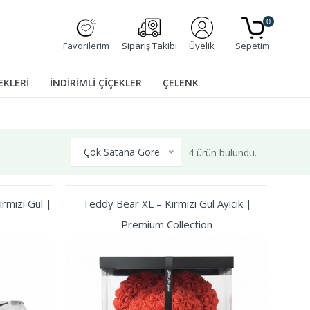
0
Favorilerim
Sipariş Takibi
Üyelik
Sepetim
EKLERİ
İNDİRİMLİ ÇİÇEKLER
ÇELENK
Çok Satana Göre
4 ürün bulundu.
rmızı Gül |
Teddy Bear XL – Kırmızı Gül Ayıcık |
Premium Collection