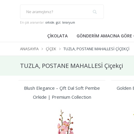
En çok arananlar:
orkide
,
gül
,
teraryum
ÇİKOLATA
GÖNDERİM AMACINA GÖRE 
ANASAYFA
ÇIÇEK
TUZLA, POSTANE MAHALLESİ ÇIÇEKÇI
TUZLA, POSTANE MAHALLESİ Çiçekçi
Blush Elegance – Çift Dal Soft Pembe
Golden B
Orkide | Premium Collection