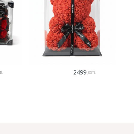
2499
TL
,00 TL
Gönder