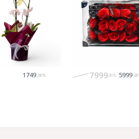
7999
1749
5999
,00 TL
,00 TL
,00 
Gönder
Gönder