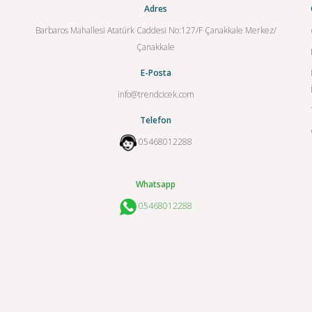
Adres
Barbaros Mahallesi Atatürk Caddesi No:127/F Çanakkale Merkez/
Çanakkale
E-Posta
info@trendcicek.com
Telefon
05468012288
Whatsapp
05468012288