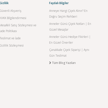
Gizlilik
Faydalı Bilgiler
Güvenli Alışveriş
Anneye Hangi Çiçek Alınır? En
Doğru Seçim Rehberi
KVKK Bilgilendirmesi
Anneler Günü Çiçek Notları | En
Mesafeli Satış Sözleşmesi ve
Güzel Mesajlar
İade Politikası
Anneler Günü Hediye Fikirleri |
Teslimat ve İade
En Güzel Öneriler
Gizlilik Sözleşmesi
Çanakkale Çiçek Siparişi | Aynı
Gün Teslimat
Tüm Blog Yazıları