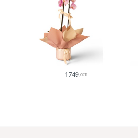
1749
,00 TL
Gönder