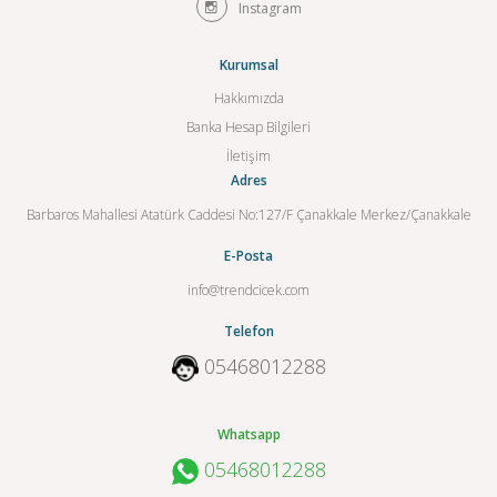
Instagram
Kurumsal
Hakkımızda
Banka Hesap Bilgileri
İletişim
Adres
Barbaros Mahallesi Atatürk Caddesi No:127/F Çanakkale Merkez/Çanakkale
E-Posta
info@trendcicek.com
Telefon
05468012288
Whatsapp
05468012288