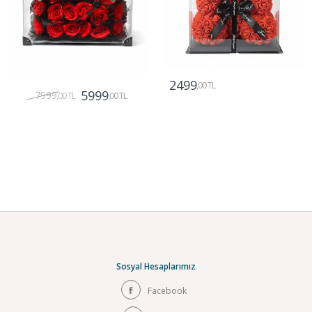
2499
,00 TL
5999
7999
,00 TL
,00 TL
Gönder
Gönder
Sosyal Hesaplarımız
Facebook