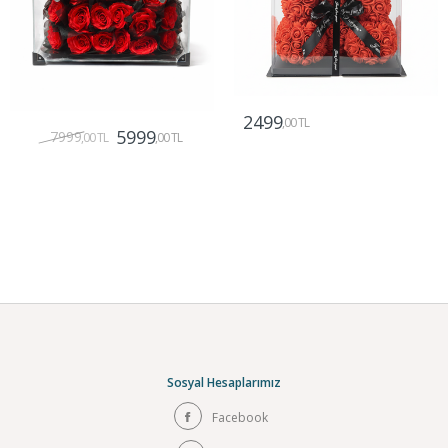
2499
,00 TL
5999
7999
,00 TL
,00 TL
Gönder
Gönder
Sosyal Hesaplarımız
Facebook