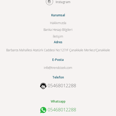
Instagram
Kurumsal
Hakkımızda
Banka Hesap Bilgileri
İletişim
Adres
Barbaros Mahallesi Atatürk Caddesi No:127/F Çanakkale Merkez/Çanakkale
E-Posta
info@trendcicek.com
Telefon
05468012288
Whatsapp
05468012288