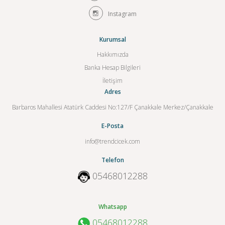
Instagram
Kurumsal
Hakkımızda
Banka Hesap Bilgileri
İletişim
Adres
Barbaros Mahallesi Atatürk Caddesi No:127/F Çanakkale Merkez/Çanakkale
E-Posta
info@trendcicek.com
Telefon
05468012288
Whatsapp
05468012288