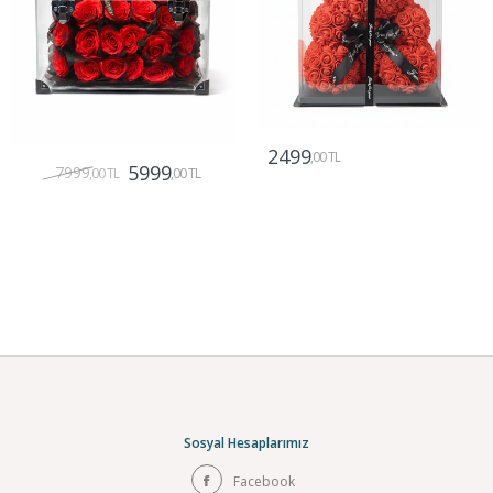
2499
,00 TL
5999
7999
,00 TL
,00 TL
Gönder
Gönder
Sosyal Hesaplarımız
Facebook