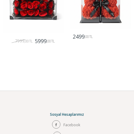
2499
,00 TL
5999
7999
,00 TL
,00 TL
Gönder
Gönder
Sosyal Hesaplarımız
Facebook