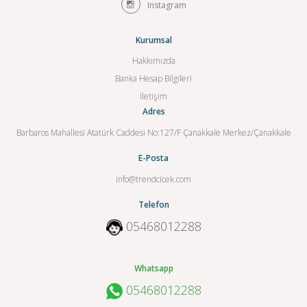
Instagram
Kurumsal
Hakkımızda
Banka Hesap Bilgileri
İletişim
Adres
Barbaros Mahallesi Atatürk Caddesi No:127/F Çanakkale Merkez/Çanakkale
E-Posta
info@trendcicek.com
Telefon
05468012288
Whatsapp
05468012288