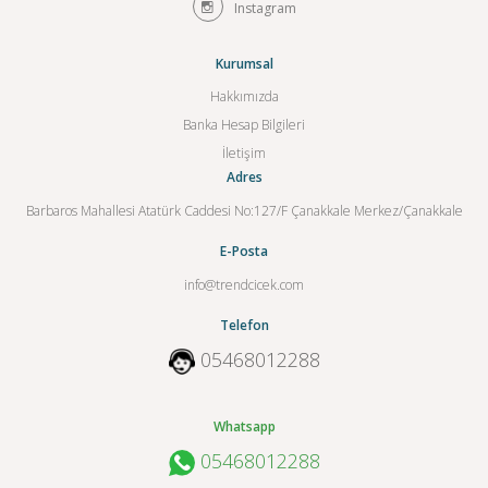
Instagram
Kurumsal
Hakkımızda
Banka Hesap Bilgileri
İletişim
Adres
Barbaros Mahallesi Atatürk Caddesi No:127/F Çanakkale Merkez/Çanakkale
E-Posta
info@trendcicek.com
Telefon
05468012288
Whatsapp
05468012288