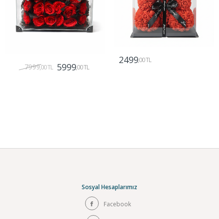
2499
,00 TL
5999
7999
,00 TL
,00 TL
Gönder
Gönder
Sosyal Hesaplarımız
Facebook