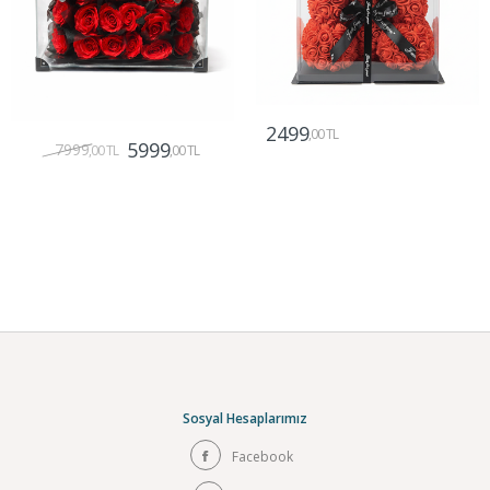
2499
,00 TL
5999
7999
,00 TL
,00 TL
Gönder
Gönder
Sosyal Hesaplarımız
Facebook