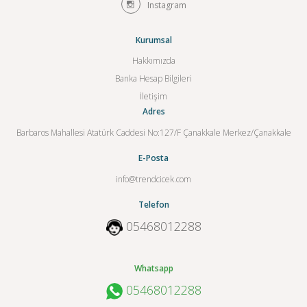
Instagram
Kurumsal
Hakkımızda
Banka Hesap Bilgileri
İletişim
Adres
Barbaros Mahallesi Atatürk Caddesi No:127/F Çanakkale Merkez/Çanakkale
E-Posta
info@trendcicek.com
Telefon
05468012288
Whatsapp
05468012288