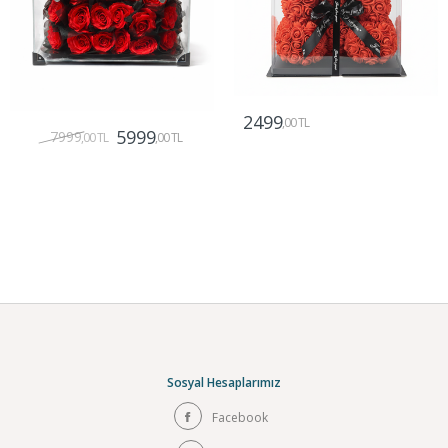
2499
,00 TL
5999
7999
,00 TL
,00 TL
Gönder
Gönder
Sosyal Hesaplarımız
Facebook