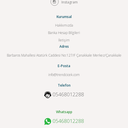
Instagram
Kurumsal
Hakkımızda
Banka Hesap Bilgileri
İletişim
Adres
Barbaros Mahallesi Atatürk Caddesi No:127/F Çanakkale Merkez/Çanakkale
E-Posta
info@trendcicek.com
Telefon
05468012288
Whatsapp
05468012288