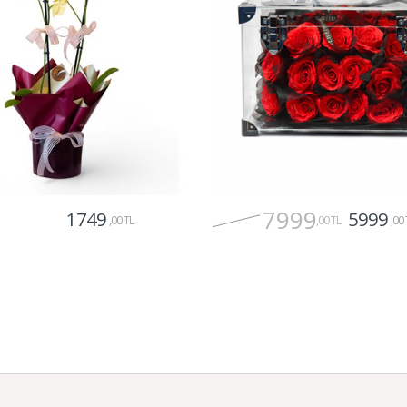
7999
1749
5999
,00 TL
,00 TL
,00 
Gönder
Gönder