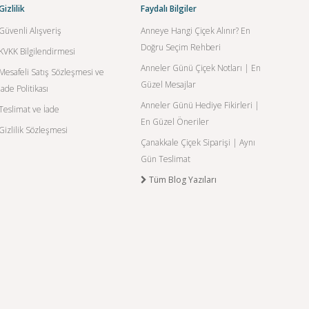
Gizlilik
Faydalı Bilgiler
Güvenli Alışveriş
Anneye Hangi Çiçek Alınır? En
Doğru Seçim Rehberi
KVKK Bilgilendirmesi
Anneler Günü Çiçek Notları | En
Mesafeli Satış Sözleşmesi ve
Güzel Mesajlar
İade Politikası
Anneler Günü Hediye Fikirleri |
Teslimat ve İade
En Güzel Öneriler
Gizlilik Sözleşmesi
Çanakkale Çiçek Siparişi | Aynı
Gün Teslimat
Tüm Blog Yazıları