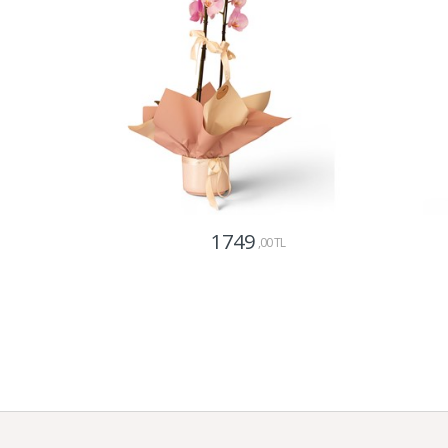
1749
,00 TL
Gönder