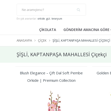
En çok arananlar:
orkide
,
gül
,
teraryum
ÇİKOLATA
GÖNDERİM AMACINA GÖRE 
ANASAYFA
ÇIÇEK
ŞİŞLİ, KAPTANPAŞA MAHALLESİ ÇIÇEKÇI
ŞİŞLİ, KAPTANPAŞA MAHALLESİ Çiçekçi
Blush Elegance – Çift Dal Soft Pembe
Golden B
Orkide | Premium Collection