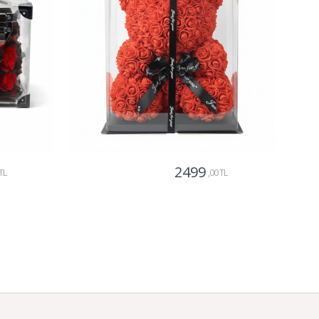
2499
TL
,00 TL
Gönder