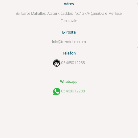
Adres
Barbaros Mahallesi Atatürk Caddesi No:127/F Çanakkale Merkez/
Çanakkale
E-Posta
info@trendcicek.com
Telefon
05468012288
Whatsapp
05468012288