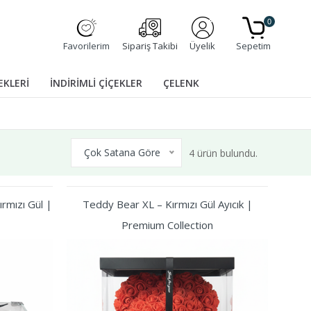
0
Favorilerim
Sipariş Takibi
Üyelik
Sepetim
EKLERİ
İNDİRİMLİ ÇİÇEKLER
ÇELENK
Çok Satana Göre
4 ürün bulundu.
rmızı Gül |
Teddy Bear XL – Kırmızı Gül Ayıcık |
Premium Collection