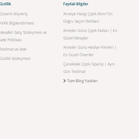
Gizlilik
Faydalı Bilgiler
Güvenli Alışveriş
Anneye Hangi Çiçek Alınır? En
Doğru Seçim Rehberi
KVKK Bilgilendirmesi
Anneler Günü Çiçek Notları | En
Mesafeli Satış Sözleşmesi ve
Güzel Mesajlar
İade Politikası
Anneler Günü Hediye Fikirleri |
Teslimat ve İade
En Güzel Öneriler
Gizlilik Sözleşmesi
Çanakkale Çiçek Siparişi | Aynı
Gün Teslimat
Tüm Blog Yazıları