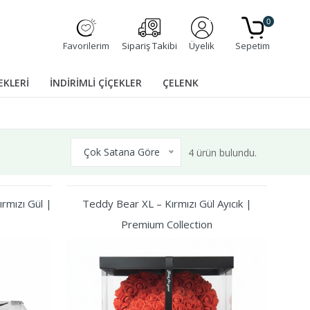
0
Favorilerim
Sipariş Takibi
Üyelik
Sepetim
EKLERİ
İNDİRİMLİ ÇİÇEKLER
ÇELENK
Çok Satana Göre
4 ürün bulundu.
rmızı Gül |
Teddy Bear XL – Kırmızı Gül Ayıcık |
Premium Collection