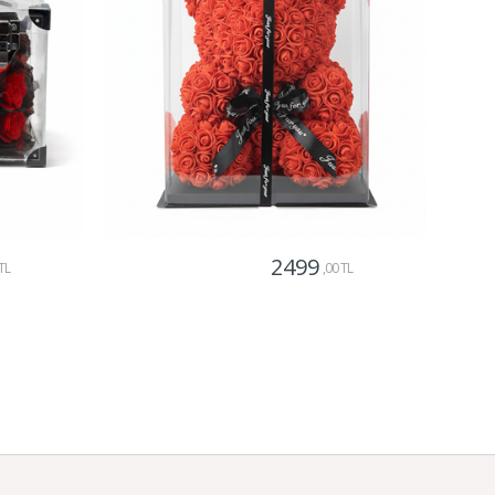
2499
TL
,00 TL
Gönder