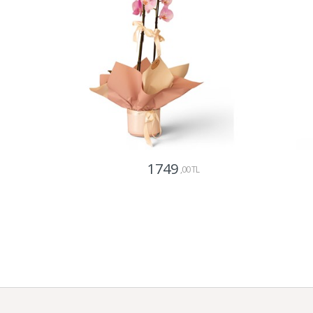
1749
,00 TL
Gönder