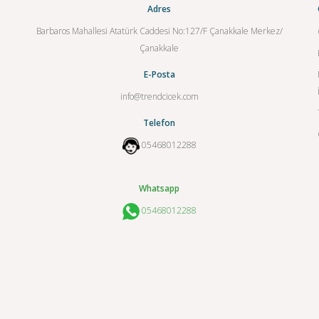
Adres
Barbaros Mahallesi Atatürk Caddesi No:127/F Çanakkale Merkez/
Çanakkale
E-Posta
info@trendcicek.com
Telefon
05468012288
Whatsapp
05468012288