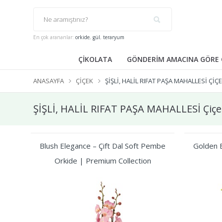
En çok arananlar:
orkide
,
gül
,
teraryum
ÇİKOLATA
GÖNDERİM AMACINA GÖRE 
ANASAYFA
ÇIÇEK
ŞİŞLİ, HALİL RIFAT PAŞA MAHALLESİ ÇIÇ
ŞİŞLİ, HALİL RIFAT PAŞA MAHALLESİ Çiçe
Blush Elegance – Çift Dal Soft Pembe
Golden B
Orkide | Premium Collection