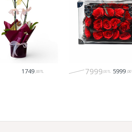
7999
1749
5999
,00 TL
,00 TL
,00 
Gönder
Gönder