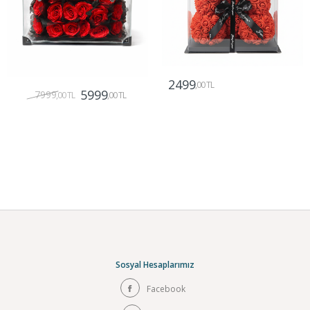
2499
,00 TL
5999
7999
,00 TL
,00 TL
Gönder
Gönder
Sosyal Hesaplarımız
Facebook