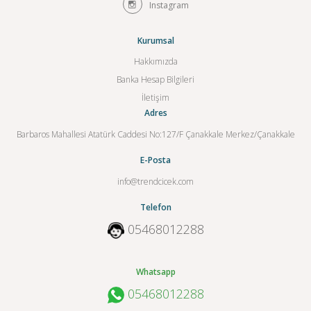
Instagram
Kurumsal
Hakkımızda
Banka Hesap Bilgileri
İletişim
Adres
Barbaros Mahallesi Atatürk Caddesi No:127/F Çanakkale Merkez/Çanakkale
E-Posta
info@trendcicek.com
Telefon
05468012288
Whatsapp
05468012288