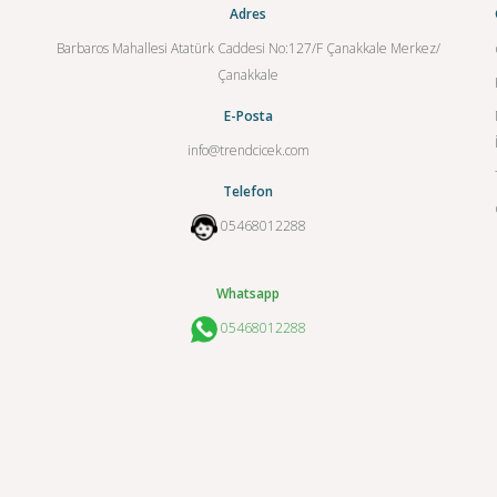
Adres
Barbaros Mahallesi Atatürk Caddesi No:127/F Çanakkale Merkez/
Çanakkale
E-Posta
info@trendcicek.com
Telefon
05468012288
Whatsapp
05468012288