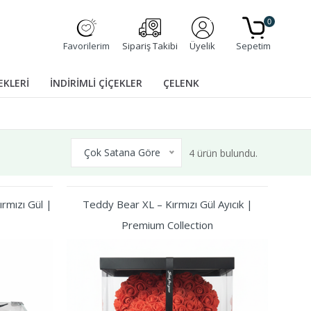
0
Favorilerim
Sipariş Takibi
Üyelik
Sepetim
EKLERİ
İNDİRİMLİ ÇİÇEKLER
ÇELENK
Çok Satana Göre
4 ürün bulundu.
rmızı Gül |
Teddy Bear XL – Kırmızı Gül Ayıcık |
Premium Collection