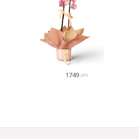
1749
,00 TL
Gönder