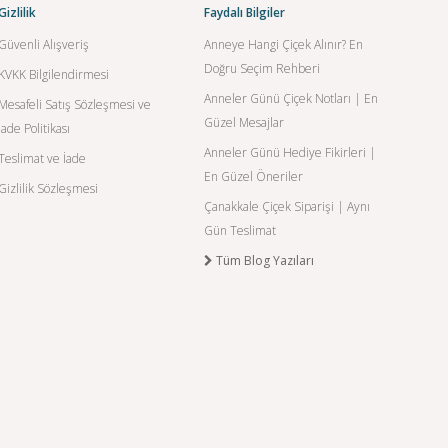
Gizlilik
Faydalı Bilgiler
Güvenli Alışveriş
Anneye Hangi Çiçek Alınır? En
Doğru Seçim Rehberi
KVKK Bilgilendirmesi
Anneler Günü Çiçek Notları | En
Mesafeli Satış Sözleşmesi ve
Güzel Mesajlar
İade Politikası
Anneler Günü Hediye Fikirleri |
Teslimat ve İade
En Güzel Öneriler
Gizlilik Sözleşmesi
Çanakkale Çiçek Siparişi | Aynı
Gün Teslimat
Tüm Blog Yazıları