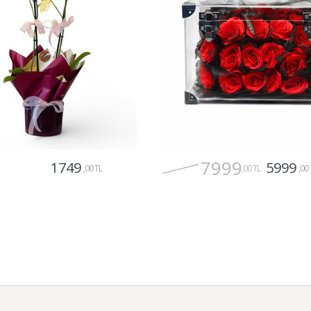
7999
1749
5999
,00 TL
,00 TL
,00 
Gönder
Gönder