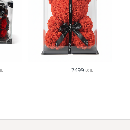
2499
TL
,00 TL
Gönder