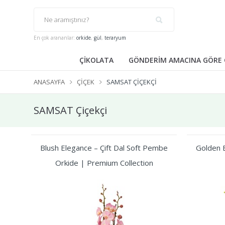
En çok arananlar:
orkide
,
gül
,
teraryum
ÇİKOLATA
GÖNDERİM AMACINA GÖRE 
ANASAYFA
ÇIÇEK
SAMSAT ÇIÇEKÇI
SAMSAT Çiçekçi
Blush Elegance – Çift Dal Soft Pembe
Golden B
Orkide | Premium Collection