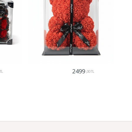
2499
TL
,00 TL
Gönder