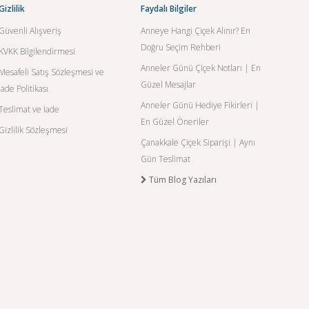
Gizlilik
Faydalı Bilgiler
Güvenli Alışveriş
Anneye Hangi Çiçek Alınır? En
Doğru Seçim Rehberi
KVKK Bilgilendirmesi
Anneler Günü Çiçek Notları | En
Mesafeli Satış Sözleşmesi ve
Güzel Mesajlar
İade Politikası
Anneler Günü Hediye Fikirleri |
Teslimat ve İade
En Güzel Öneriler
Gizlilik Sözleşmesi
Çanakkale Çiçek Siparişi | Aynı
Gün Teslimat
Tüm Blog Yazıları