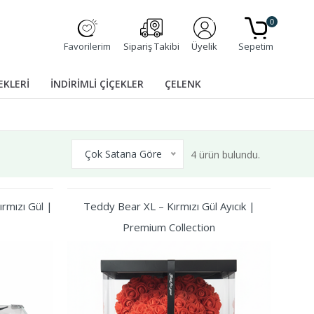
0
Favorilerim
Sipariş Takibi
Üyelik
Sepetim
EKLERİ
İNDİRİMLİ ÇİÇEKLER
ÇELENK
Çok Satana Göre
4 ürün bulundu.
rmızı Gül |
Teddy Bear XL – Kırmızı Gül Ayıcık |
Premium Collection