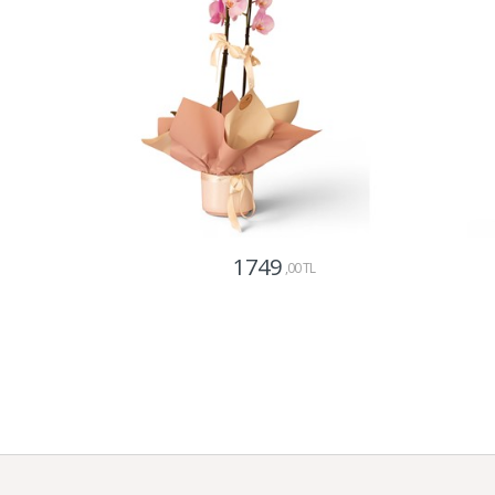
1749
,00 TL
Gönder