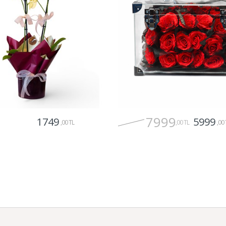
7999
1749
5999
,00 TL
,00 TL
,00 
Gönder
Gönder