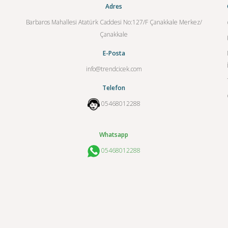
Adres
Barbaros Mahallesi Atatürk Caddesi No:127/F Çanakkale Merkez/
Çanakkale
E-Posta
info@trendcicek.com
Telefon
05468012288
Whatsapp
05468012288