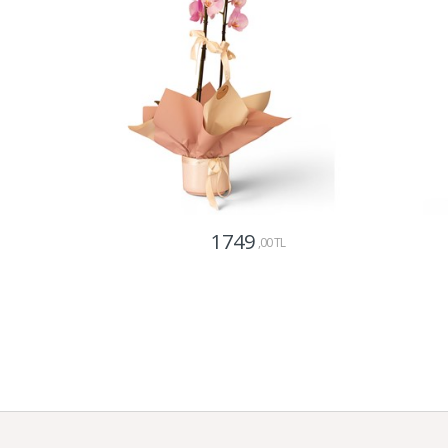
1749
,00 TL
Gönder