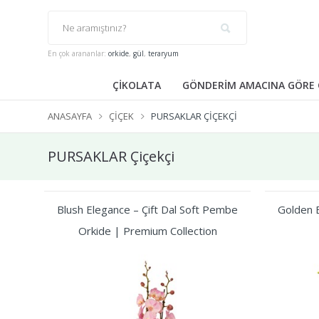
En çok arananlar:
orkide
,
gül
,
teraryum
ÇİKOLATA
GÖNDERİM AMACINA GÖRE 
ANASAYFA
ÇIÇEK
PURSAKLAR ÇIÇEKÇI
PURSAKLAR Çiçekçi
Blush Elegance – Çift Dal Soft Pembe
Golden B
Orkide | Premium Collection