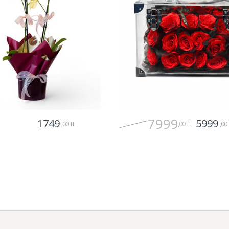
7999
1749
5999
,00 TL
,00 TL
,00 
Gönder
Gönder