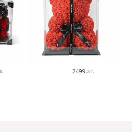
2499
TL
,00 TL
Gönder