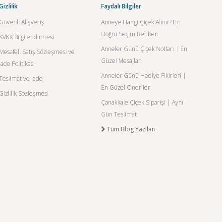
Gizlilik
Faydalı Bilgiler
Güvenli Alışveriş
Anneye Hangi Çiçek Alınır? En
Doğru Seçim Rehberi
KVKK Bilgilendirmesi
Anneler Günü Çiçek Notları | En
Mesafeli Satış Sözleşmesi ve
Güzel Mesajlar
İade Politikası
Anneler Günü Hediye Fikirleri |
Teslimat ve İade
En Güzel Öneriler
Gizlilik Sözleşmesi
Çanakkale Çiçek Siparişi | Aynı
Gün Teslimat
Tüm Blog Yazıları