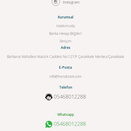
Instagram
Kurumsal
Hakkımızda
Banka Hesap Bilgileri
İletişim
Adres
Barbaros Mahallesi Atatürk Caddesi No:127/F Çanakkale Merkez/Çanakkale
E-Posta
info@trendcicek.com
Telefon
05468012288
Whatsapp
05468012288