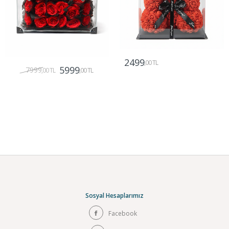
2499
,00 TL
5999
7999
,00 TL
,00 TL
Gönder
Gönder
Sosyal Hesaplarımız
Facebook