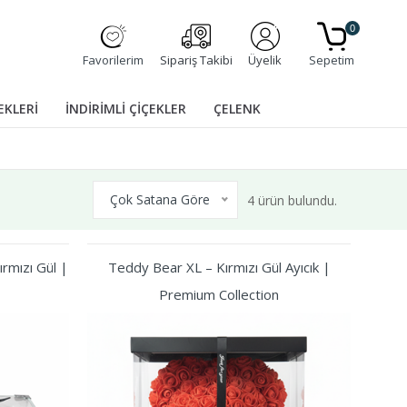
0
Favorilerim
Sipariş Takibi
Üyelik
Sepetim
EKLERİ
İNDİRİMLİ ÇİÇEKLER
ÇELENK
Çok Satana Göre
4 ürün bulundu.
rmızı Gül |
Teddy Bear XL – Kırmızı Gül Ayıcık |
Premium Collection