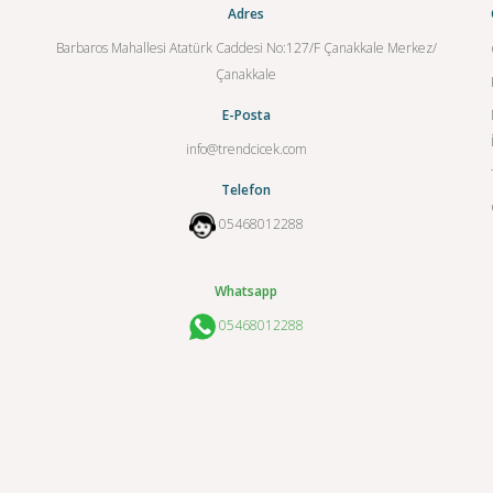
Adres
Barbaros Mahallesi Atatürk Caddesi No:127/F Çanakkale Merkez/
Çanakkale
E-Posta
info@trendcicek.com
Telefon
05468012288
Whatsapp
05468012288