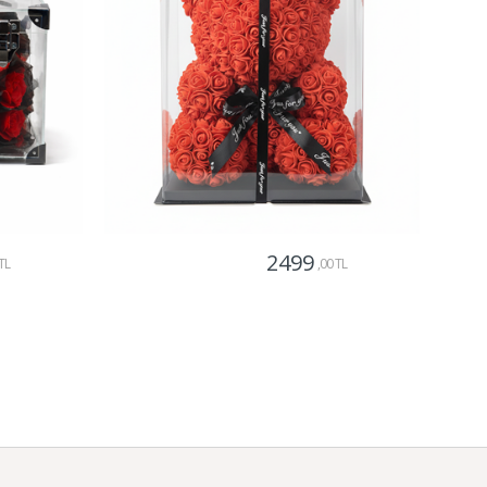
2499
TL
,00 TL
Gönder