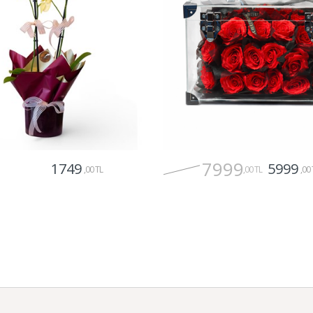
7999
1749
5999
,00 TL
,00 TL
,00 
Gönder
Gönder