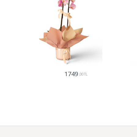
1749
,00 TL
Gönder