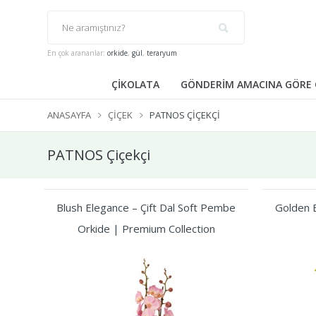
En çok arananlar:
orkide
,
gül
,
teraryum
ÇİKOLATA
GÖNDERİM AMACINA GÖRE 
ANASAYFA
ÇIÇEK
PATNOS ÇIÇEKÇI
PATNOS Çiçekçi
Blush Elegance – Çift Dal Soft Pembe
Golden B
Orkide | Premium Collection