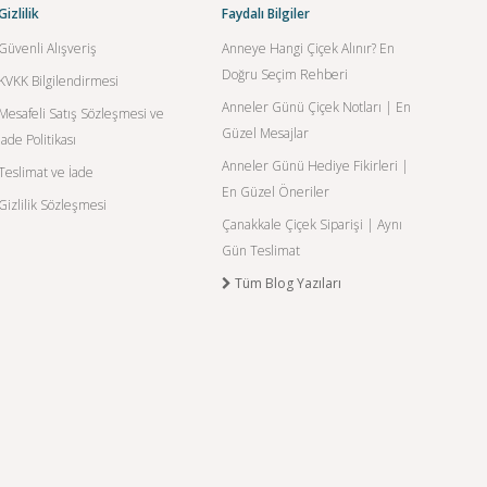
Gizlilik
Faydalı Bilgiler
Güvenli Alışveriş
Anneye Hangi Çiçek Alınır? En
Doğru Seçim Rehberi
KVKK Bilgilendirmesi
Anneler Günü Çiçek Notları | En
Mesafeli Satış Sözleşmesi ve
Güzel Mesajlar
İade Politikası
Anneler Günü Hediye Fikirleri |
Teslimat ve İade
En Güzel Öneriler
Gizlilik Sözleşmesi
Çanakkale Çiçek Siparişi | Aynı
Gün Teslimat
Tüm Blog Yazıları