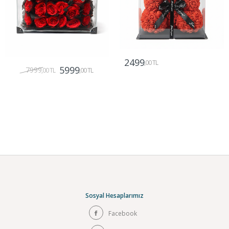
2499
,00 TL
5999
7999
,00 TL
,00 TL
Gönder
Gönder
Sosyal Hesaplarımız
Facebook