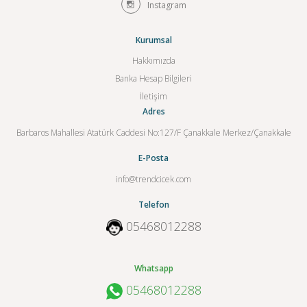
Instagram
Kurumsal
Hakkımızda
Banka Hesap Bilgileri
İletişim
Adres
Barbaros Mahallesi Atatürk Caddesi No:127/F Çanakkale Merkez/Çanakkale
E-Posta
info@trendcicek.com
Telefon
05468012288
Whatsapp
05468012288