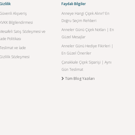
Gizlilik
Faydalı Bilgiler
Güvenli Alışveriş
Anneye Hangi Çiçek Alınır? En
Doğru Seçim Rehberi
KVKK Bilgilendirmesi
Anneler Günü Çiçek Notları | En
Mesafeli Satış Sözleşmesi ve
Güzel Mesajlar
İade Politikası
Anneler Günü Hediye Fikirleri |
Teslimat ve İade
En Güzel Öneriler
Gizlilik Sözleşmesi
Çanakkale Çiçek Siparişi | Aynı
Gün Teslimat
Tüm Blog Yazıları