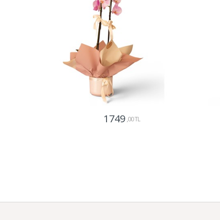
1749
,00 TL
Gönder