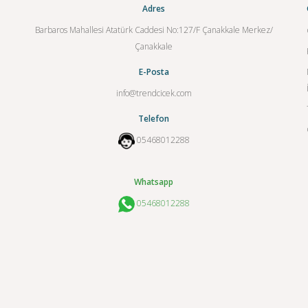
Adres
Barbaros Mahallesi Atatürk Caddesi No:127/F Çanakkale Merkez/
Çanakkale
E-Posta
info@trendcicek.com
Telefon
05468012288
Whatsapp
05468012288