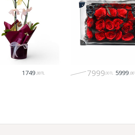
7999
1749
5999
,00 TL
,00 TL
,00 
Gönder
Gönder