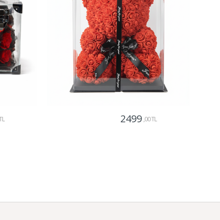
2499
TL
,00 TL
Gönder