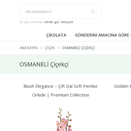
En çok arananlar:
orkide
,
gül
,
teraryum
ÇİKOLATA
GÖNDERİM AMACINA GÖRE 
ANASAYFA
ÇIÇEK
OSMANELİ ÇIÇEKÇI
OSMANELİ Çiçekçi
Blush Elegance – Çift Dal Soft Pembe
Golden B
Orkide | Premium Collection