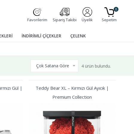
0
Favorilerim
Sipariş Takibi
Üyelik
Sepetim
EKLERİ
İNDİRİMLİ ÇİÇEKLER
ÇELENK
Çok Satana Göre
4 ürün bulundu.
rmızı Gül |
Teddy Bear XL – Kırmızı Gül Ayıcık |
Premium Collection