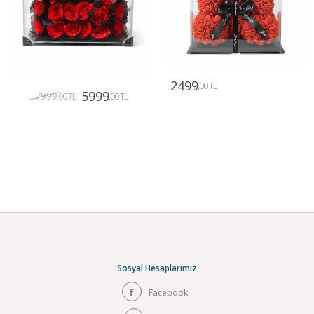
2499
,00 TL
5999
7999
,00 TL
,00 TL
Gönder
Gönder
Sosyal Hesaplarımız
Facebook