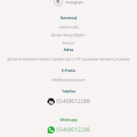
Instagram
Kurumsal
Hakkımızda
Banka Hesap Bilgileri
İletişim
Adres
Barbaros Mahallesi Atatürk Caddesi No:127/F Çanakkale Merkez/Çanakkale
E-Posta
info@trendcicek.com
Telefon
05468012288
Whatsapp
05468012288