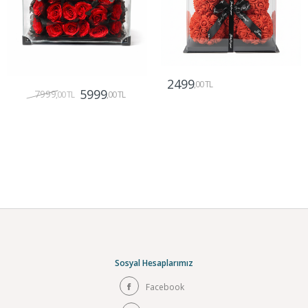
2499
,00 TL
5999
7999
,00 TL
,00 TL
Gönder
Gönder
Sosyal Hesaplarımız
Facebook