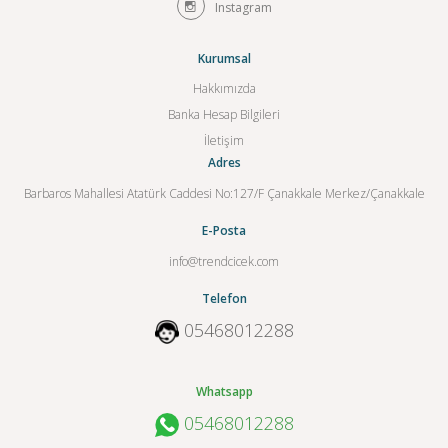
Instagram
Kurumsal
Hakkımızda
Banka Hesap Bilgileri
İletişim
Adres
Barbaros Mahallesi Atatürk Caddesi No:127/F Çanakkale Merkez/Çanakkale
E-Posta
info@trendcicek.com
Telefon
05468012288
Whatsapp
05468012288