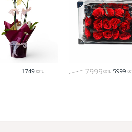
7999
1749
5999
,00 TL
,00 TL
,00 
Gönder
Gönder