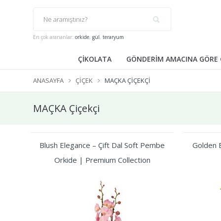
En çok arananlar:
orkide
,
gül
,
teraryum
ÇİKOLATA
GÖNDERİM AMACINA GÖRE 
ANASAYFA
ÇIÇEK
MAÇKA ÇIÇEKÇI
MAÇKA Çiçekçi
Blush Elegance – Çift Dal Soft Pembe
Golden B
Orkide | Premium Collection