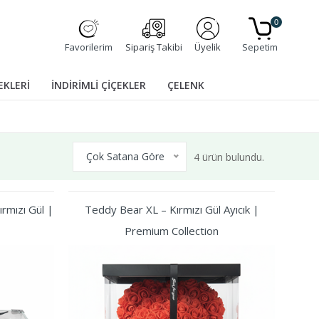
0
Favorilerim
Sipariş Takibi
Üyelik
Sepetim
EKLERİ
İNDİRİMLİ ÇİÇEKLER
ÇELENK
Çok Satana Göre
4 ürün bulundu.
rmızı Gül |
Teddy Bear XL – Kırmızı Gül Ayıcık |
Premium Collection