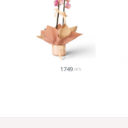
1749
,00 TL
Gönder