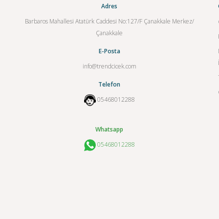
Adres
Barbaros Mahallesi Atatürk Caddesi No:127/F Çanakkale Merkez/
Çanakkale
E-Posta
info@trendcicek.com
Telefon
05468012288
Whatsapp
05468012288