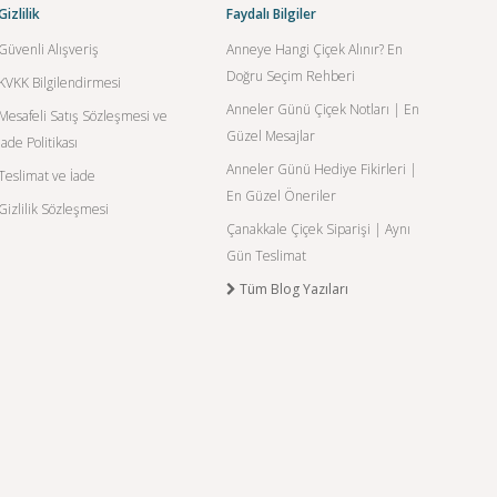
Gizlilik
Faydalı Bilgiler
Güvenli Alışveriş
Anneye Hangi Çiçek Alınır? En
Doğru Seçim Rehberi
KVKK Bilgilendirmesi
Anneler Günü Çiçek Notları | En
Mesafeli Satış Sözleşmesi ve
Güzel Mesajlar
İade Politikası
Anneler Günü Hediye Fikirleri |
Teslimat ve İade
En Güzel Öneriler
Gizlilik Sözleşmesi
Çanakkale Çiçek Siparişi | Aynı
Gün Teslimat
Tüm Blog Yazıları