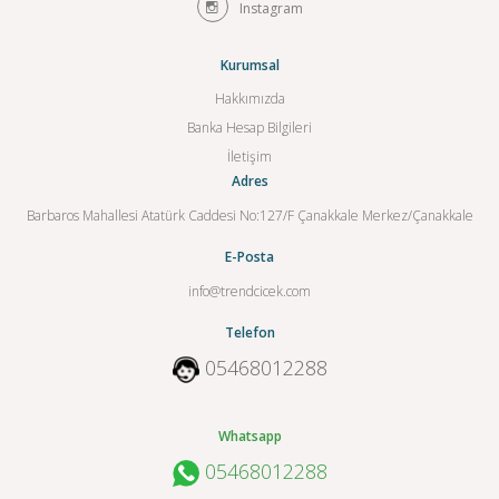
Instagram
Kurumsal
Hakkımızda
Banka Hesap Bilgileri
İletişim
Adres
Barbaros Mahallesi Atatürk Caddesi No:127/F Çanakkale Merkez/Çanakkale
E-Posta
info@trendcicek.com
Telefon
05468012288
Whatsapp
05468012288