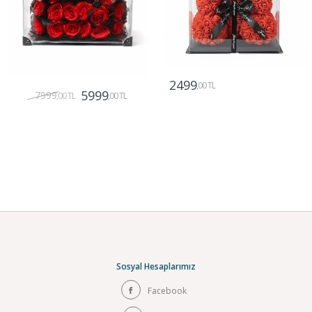
2499
,00 TL
5999
7999
,00 TL
,00 TL
Gönder
Gönder
Sosyal Hesaplarımız
Facebook