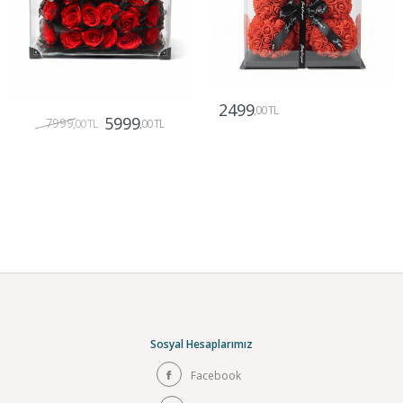
2499
,00 TL
5999
7999
,00 TL
,00 TL
Gönder
Gönder
Sosyal Hesaplarımız
Facebook