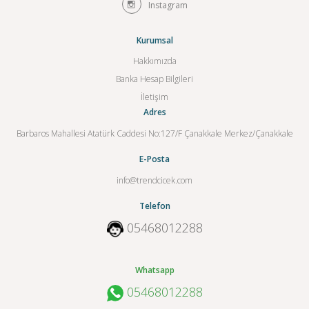
Instagram
Kurumsal
Hakkımızda
Banka Hesap Bilgileri
İletişim
Adres
Barbaros Mahallesi Atatürk Caddesi No:127/F Çanakkale Merkez/Çanakkale
E-Posta
info@trendcicek.com
Telefon
05468012288
Whatsapp
05468012288