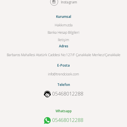
Instagram
Kurumsal
Hakkımızda
Banka Hesap Bilgileri
İletişim
Adres
Barbaros Mahallesi Atatürk Caddesi No:127/F Çanakkale Merkez/Çanakkale
E-Posta
info@trendcicek.com
Telefon
05468012288
Whatsapp
05468012288