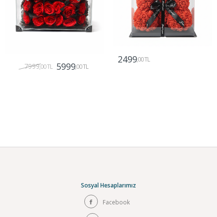
2499
,00 TL
5999
7999
,00 TL
,00 TL
Gönder
Gönder
Sosyal Hesaplarımız
Facebook