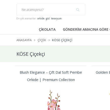
En çok arananlar:
orkide
,
gül
,
teraryum
ÇİKOLATA
GÖNDERİM AMACINA GÖRE 
ANASAYFA
ÇIÇEK
KÖSE ÇIÇEKÇI
KÖSE Çiçekçi
Blush Elegance – Çift Dal Soft Pembe
Golden B
Orkide | Premium Collection