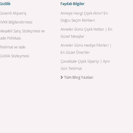
Gizlilik
Faydalı Bilgiler
Güvenli Alışveriş
Anneye Hangi Çiçek Alınır? En
Doğru Seçim Rehberi
KVKK Bilgilendirmesi
Anneler Günü Çiçek Notları | En
Mesafeli Satış Sözleşmesi ve
Güzel Mesajlar
İade Politikası
Anneler Günü Hediye Fikirleri |
Teslimat ve İade
En Güzel Öneriler
Gizlilik Sözleşmesi
Çanakkale Çiçek Siparişi | Aynı
Gün Teslimat
Tüm Blog Yazıları