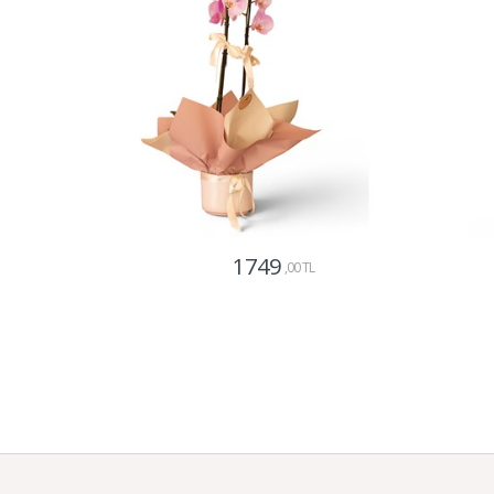
1749
,00 TL
Gönder