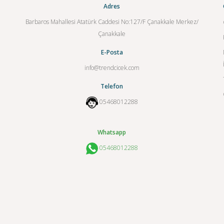
Adres
Barbaros Mahallesi Atatürk Caddesi No:127/F Çanakkale Merkez/
Çanakkale
E-Posta
info@trendcicek.com
Telefon
05468012288
Whatsapp
05468012288