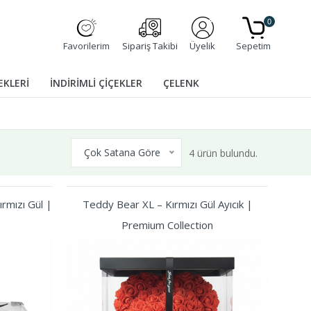
0
Favorilerim
Sipariş Takibi
Üyelik
Sepetim
EKLERİ
İNDİRİMLİ ÇİÇEKLER
ÇELENK
Çok Satana Göre
4 ürün bulundu.
rmızı Gül |
Teddy Bear XL – Kırmızı Gül Ayıcık |
Premium Collection