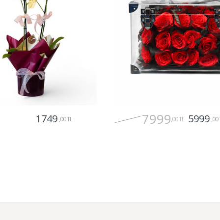
7999
1749
5999
,00 TL
,00 TL
,00 
Gönder
Gönder