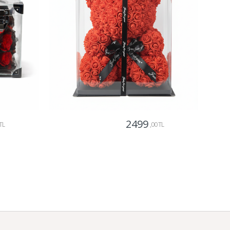
2499
TL
,00 TL
Gönder