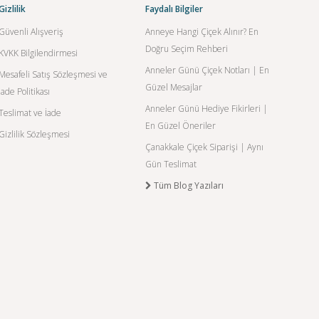
Gizlilik
Faydalı Bilgiler
Güvenli Alışveriş
Anneye Hangi Çiçek Alınır? En
Doğru Seçim Rehberi
KVKK Bilgilendirmesi
Anneler Günü Çiçek Notları | En
Mesafeli Satış Sözleşmesi ve
Güzel Mesajlar
İade Politikası
Anneler Günü Hediye Fikirleri |
Teslimat ve İade
En Güzel Öneriler
Gizlilik Sözleşmesi
Çanakkale Çiçek Siparişi | Aynı
Gün Teslimat
Tüm Blog Yazıları