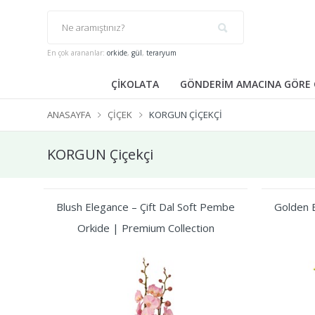
En çok arananlar:
orkide
,
gül
,
teraryum
ÇİKOLATA
GÖNDERİM AMACINA GÖRE 
ANASAYFA
ÇIÇEK
KORGUN ÇIÇEKÇI
KORGUN Çiçekçi
Blush Elegance – Çift Dal Soft Pembe
Golden B
Orkide | Premium Collection