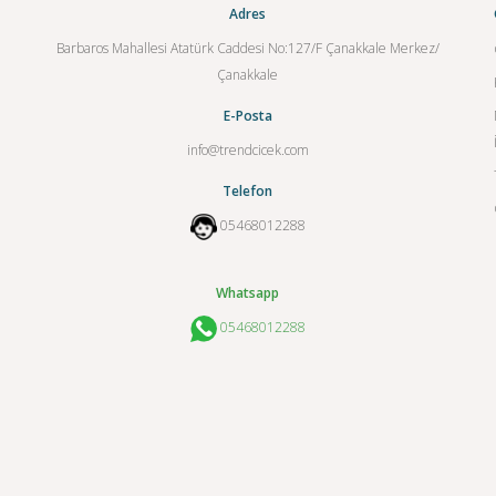
Adres
Barbaros Mahallesi Atatürk Caddesi No:127/F Çanakkale Merkez/
Çanakkale
E-Posta
info@trendcicek.com
Telefon
05468012288
Whatsapp
05468012288