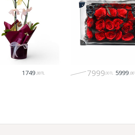
7999
1749
5999
,00 TL
,00 TL
,00 
Gönder
Gönder