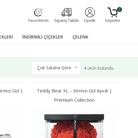
0
Favorilerim
Sipariş Takibi
Üyelik
Sepetim
EKLERİ
İNDİRİMLİ ÇİÇEKLER
ÇELENK
Çok Satana Göre
4 ürün bulundu.
rmızı Gül |
Teddy Bear XL – Kırmızı Gül Ayıcık |
Premium Collection