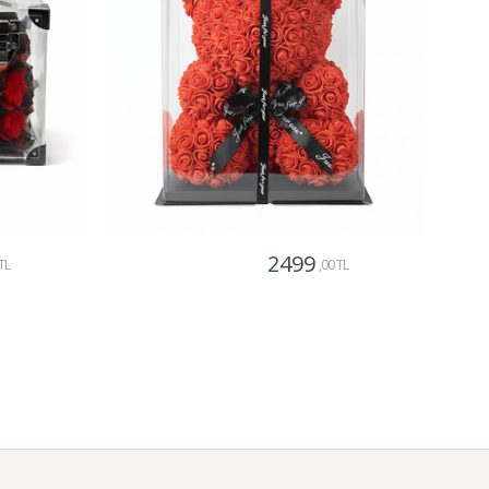
2499
TL
,00 TL
Gönder