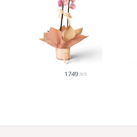
1749
,00 TL
Gönder