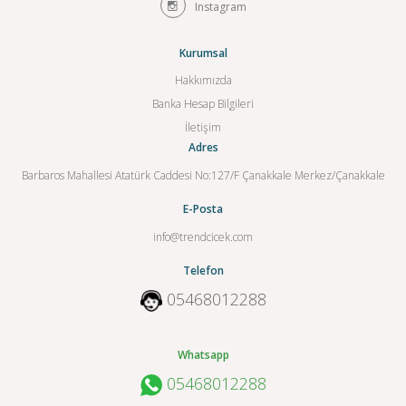
Instagram
Kurumsal
Hakkımızda
Banka Hesap Bilgileri
İletişim
Adres
Barbaros Mahallesi Atatürk Caddesi No:127/F Çanakkale Merkez/Çanakkale
E-Posta
info@trendcicek.com
Telefon
05468012288
Whatsapp
05468012288