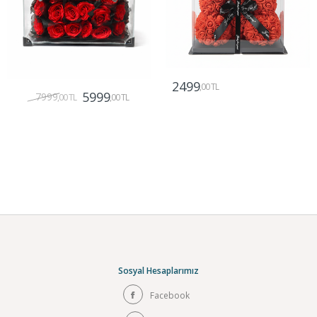
2499
,00 TL
5999
7999
,00 TL
,00 TL
Gönder
Gönder
Sosyal Hesaplarımız
Facebook