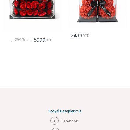
2499
,00 TL
5999
7999
,00 TL
,00 TL
Gönder
Gönder
Sosyal Hesaplarımız
Facebook