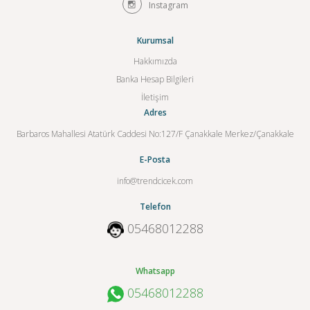
Instagram
Kurumsal
Hakkımızda
Banka Hesap Bilgileri
İletişim
Adres
Barbaros Mahallesi Atatürk Caddesi No:127/F Çanakkale Merkez/Çanakkale
E-Posta
info@trendcicek.com
Telefon
05468012288
Whatsapp
05468012288