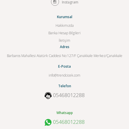
Instagram
Kurumsal
Hakkımızda
Banka Hesap Bilgileri
İletişim
Adres
Barbaros Mahallesi Atatürk Caddesi No:127/F Çanakkale Merkez/Çanakkale
E-Posta
info@trendcicek.com
Telefon
05468012288
Whatsapp
05468012288