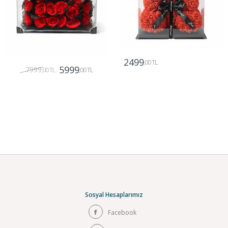
2499
,00 TL
5999
7999
,00 TL
,00 TL
Gönder
Gönder
Sosyal Hesaplarımız
Facebook