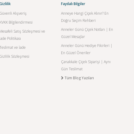
Gizlilik
Faydalı Bilgiler
Güvenli Alışveriş
Anneye Hangi Çiçek Alınır? En
Doğru Seçim Rehberi
KVKK Bilgilendirmesi
Anneler Günü Çiçek Notları | En
Mesafeli Satış Sözleşmesi ve
Güzel Mesajlar
İade Politikası
Anneler Günü Hediye Fikirleri |
Teslimat ve İade
En Güzel Öneriler
Gizlilik Sözleşmesi
Çanakkale Çiçek Siparişi | Aynı
Gün Teslimat
Tüm Blog Yazıları