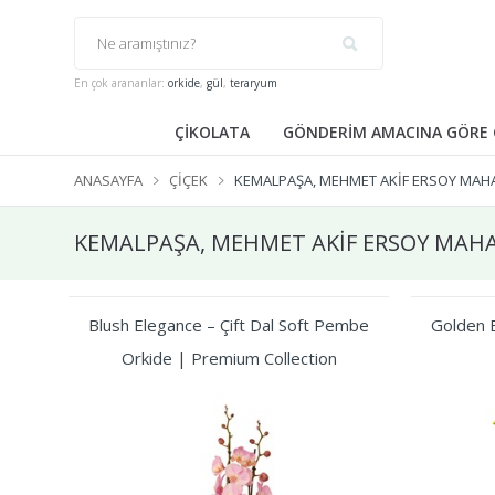
En çok arananlar:
orkide
,
gül
,
teraryum
ÇİKOLATA
GÖNDERİM AMACINA GÖRE 
ANASAYFA
ÇIÇEK
KEMALPAŞA, MEHMET AKİF ERSOY MAHA
KEMALPAŞA, MEHMET AKİF ERSOY MAHAL
Blush Elegance – Çift Dal Soft Pembe
Golden B
Orkide | Premium Collection