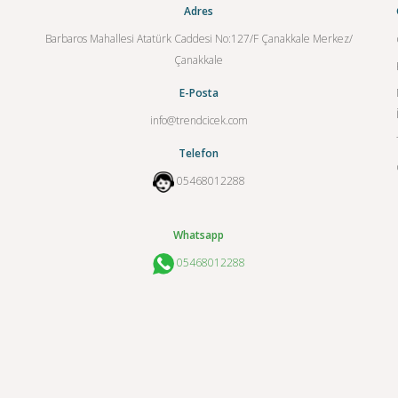
Adres
Barbaros Mahallesi Atatürk Caddesi No:127/F Çanakkale Merkez/
Çanakkale
E-Posta
info@trendcicek.com
Telefon
05468012288
Whatsapp
05468012288