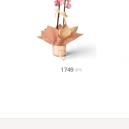
1749
,00 TL
Gönder