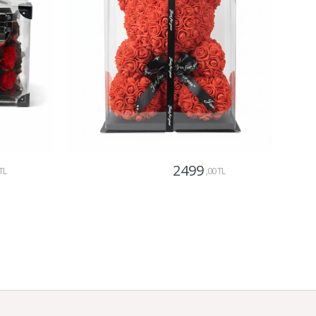
2499
TL
,00 TL
Gönder