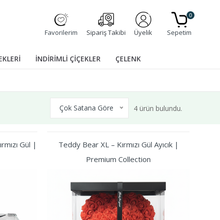
0
Favorilerim
Sipariş Takibi
Üyelik
Sepetim
EKLERİ
İNDİRİMLİ ÇİÇEKLER
ÇELENK
Çok Satana Göre
4 ürün bulundu.
rmızı Gül |
Teddy Bear XL – Kırmızı Gül Ayıcık |
Premium Collection