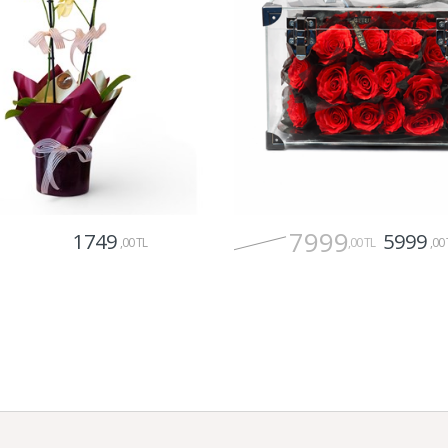
7999
1749
5999
,00 TL
,00 TL
,00 
Gönder
Gönder