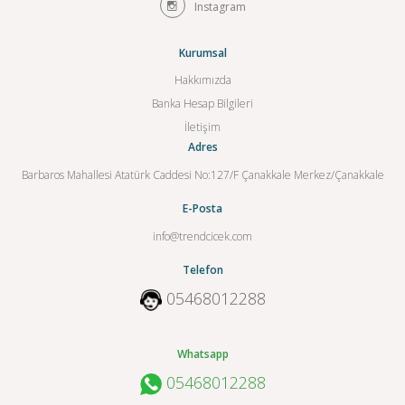
Instagram
Kurumsal
Hakkımızda
Banka Hesap Bilgileri
İletişim
Adres
Barbaros Mahallesi Atatürk Caddesi No:127/F Çanakkale Merkez/Çanakkale
E-Posta
info@trendcicek.com
Telefon
05468012288
Whatsapp
05468012288