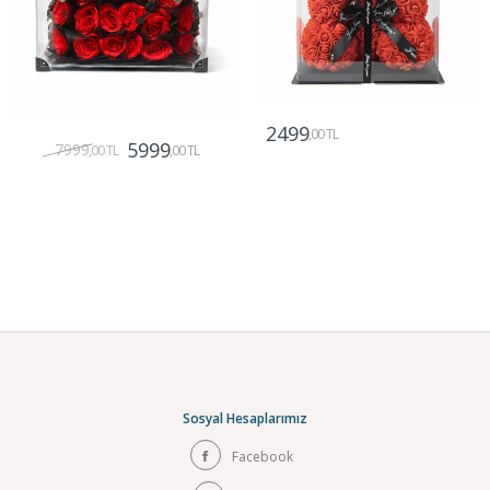
2499
,00 TL
5999
7999
,00 TL
,00 TL
Gönder
Gönder
Sosyal Hesaplarımız
Facebook