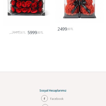
2499
,00 TL
5999
7999
,00 TL
,00 TL
Gönder
Gönder
Sosyal Hesaplarımız
Facebook