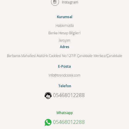
Instagram
Kurumsal
Hakkımızda
Banka Hesap Bilgileri
İletişim
Adres
Barbaros Mahallesi Atatürk Caddesi No:127/F Çanakkale Merkez/Çanakkale
E-Posta
info@trendcicek.com
Telefon
05468012288
Whatsapp
05468012288