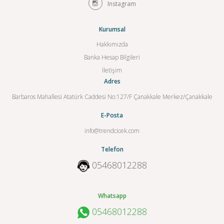
Instagram
Kurumsal
Hakkımızda
Banka Hesap Bilgileri
İletişim
Adres
Barbaros Mahallesi Atatürk Caddesi No:127/F Çanakkale Merkez/Çanakkale
E-Posta
info@trendcicek.com
Telefon
05468012288
Whatsapp
05468012288