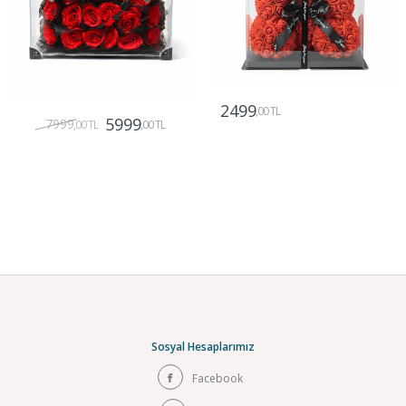
2499
,00 TL
5999
7999
,00 TL
,00 TL
Gönder
Gönder
Sosyal Hesaplarımız
Facebook