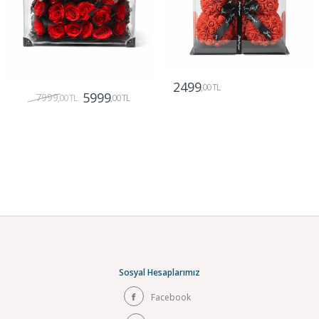
2499
,00 TL
5999
7999
,00 TL
,00 TL
Gönder
Gönder
Sosyal Hesaplarımız
Facebook