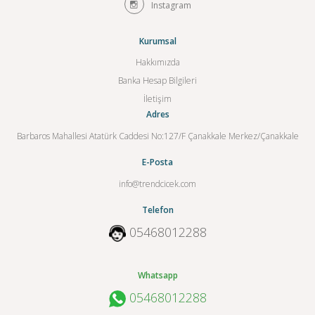
Instagram
Kurumsal
Hakkımızda
Banka Hesap Bilgileri
İletişim
Adres
Barbaros Mahallesi Atatürk Caddesi No:127/F Çanakkale Merkez/Çanakkale
E-Posta
info@trendcicek.com
Telefon
05468012288
Whatsapp
05468012288