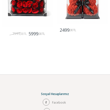
2499
,00 TL
5999
7999
,00 TL
,00 TL
Gönder
Gönder
Sosyal Hesaplarımız
Facebook