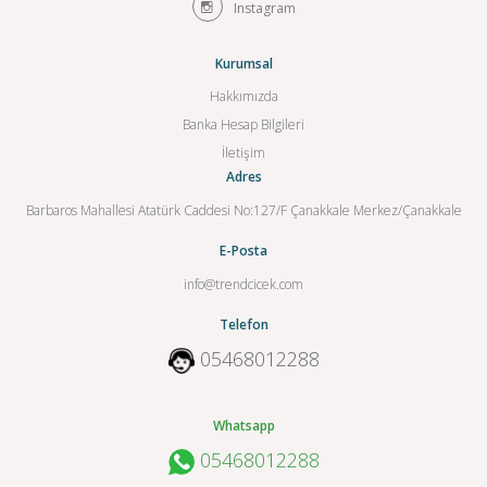
Instagram
Kurumsal
Hakkımızda
Banka Hesap Bilgileri
İletişim
Adres
Barbaros Mahallesi Atatürk Caddesi No:127/F Çanakkale Merkez/Çanakkale
E-Posta
info@trendcicek.com
Telefon
05468012288
Whatsapp
05468012288