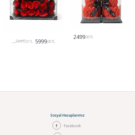
2499
,00 TL
5999
7999
,00 TL
,00 TL
Gönder
Gönder
Sosyal Hesaplarımız
Facebook