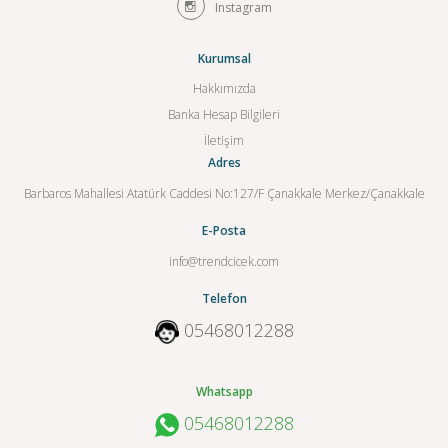
Instagram
Kurumsal
Hakkımızda
Banka Hesap Bilgileri
İletişim
Adres
Barbaros Mahallesi Atatürk Caddesi No:127/F Çanakkale Merkez/Çanakkale
E-Posta
info@trendcicek.com
Telefon
05468012288
Whatsapp
05468012288