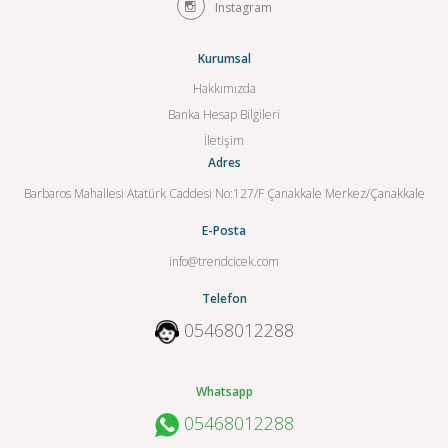
Instagram
Kurumsal
Hakkımızda
Banka Hesap Bilgileri
İletişim
Adres
Barbaros Mahallesi Atatürk Caddesi No:127/F Çanakkale Merkez/Çanakkale
E-Posta
info@trendcicek.com
Telefon
05468012288
Whatsapp
05468012288