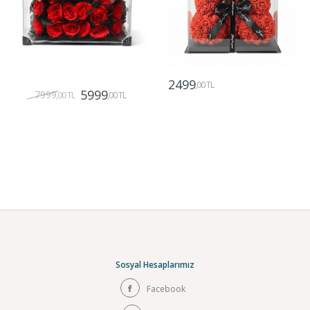
2499
,00 TL
5999
7999
,00 TL
,00 TL
Gönder
Gönder
Sosyal Hesaplarımız
Facebook