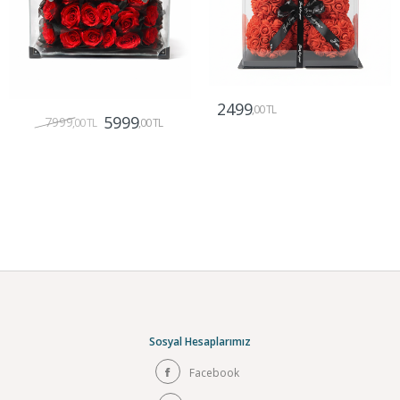
2499
,00 TL
5999
7999
,00 TL
,00 TL
Gönder
Gönder
Sosyal Hesaplarımız
Facebook