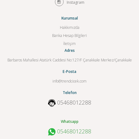
Instagram
Kurumsal
Hakkımızda
Banka Hesap Bilgileri
İletişim
Adres
Barbaros Mahallesi Atatürk Caddesi No:127/F Çanakkale Merkez/Çanakkale
E-Posta
info@trendcicek.com
Telefon
05468012288
Whatsapp
05468012288