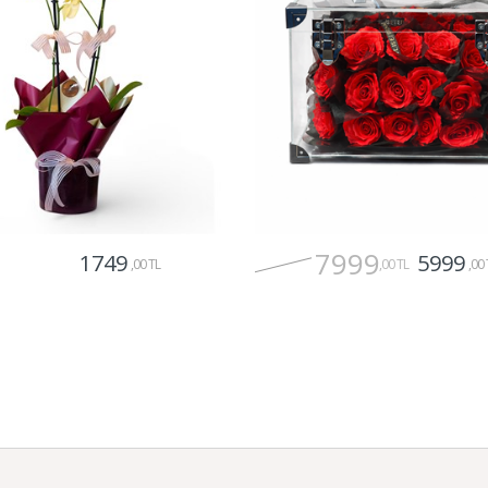
7999
1749
5999
,00 TL
,00 TL
,00 
Gönder
Gönder