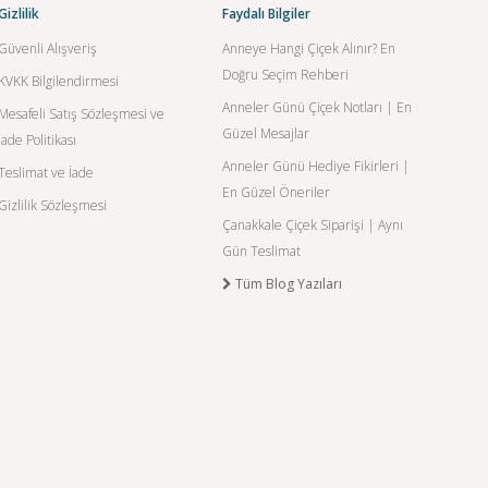
Gizlilik
Faydalı Bilgiler
Güvenli Alışveriş
Anneye Hangi Çiçek Alınır? En
Doğru Seçim Rehberi
KVKK Bilgilendirmesi
Anneler Günü Çiçek Notları | En
Mesafeli Satış Sözleşmesi ve
Güzel Mesajlar
İade Politikası
Anneler Günü Hediye Fikirleri |
Teslimat ve İade
En Güzel Öneriler
Gizlilik Sözleşmesi
Çanakkale Çiçek Siparişi | Aynı
Gün Teslimat
Tüm Blog Yazıları