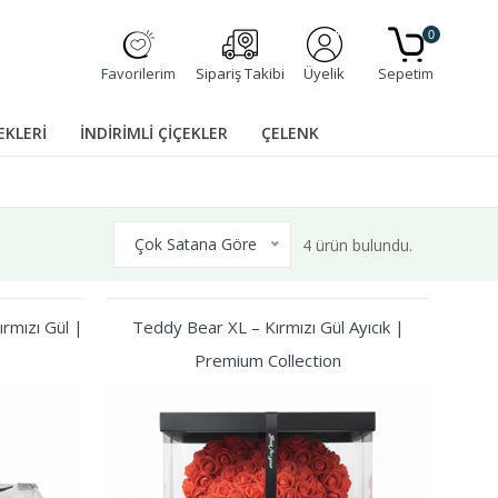
0
Favorilerim
Sipariş Takibi
Üyelik
Sepetim
EKLERİ
İNDİRİMLİ ÇİÇEKLER
ÇELENK
Çok Satana Göre
4 ürün bulundu.
rmızı Gül |
Teddy Bear XL – Kırmızı Gül Ayıcık |
Premium Collection