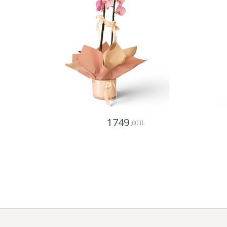
1749
,00 TL
Gönder