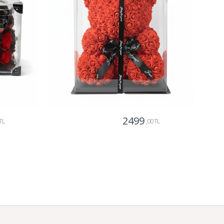
2499
TL
,00 TL
Gönder