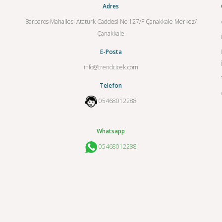
Adres
Barbaros Mahallesi Atatürk Caddesi No:127/F Çanakkale Merkez/
Çanakkale
E-Posta
info@trendcicek.com
Telefon
05468012288
Whatsapp
05468012288