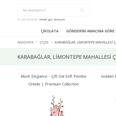
En çok arananlar:
orkide
,
gül
,
teraryum
ÇİKOLATA
GÖNDERİM AMACINA GÖRE 
ANASAYFA
ÇIÇEK
KARABAĞLAR, LİMONTEPE MAHALLESİ Ç
KARABAĞLAR, LİMONTEPE MAHALLESİ Çi
Blush Elegance – Çift Dal Soft Pembe
Golden B
Orkide | Premium Collection