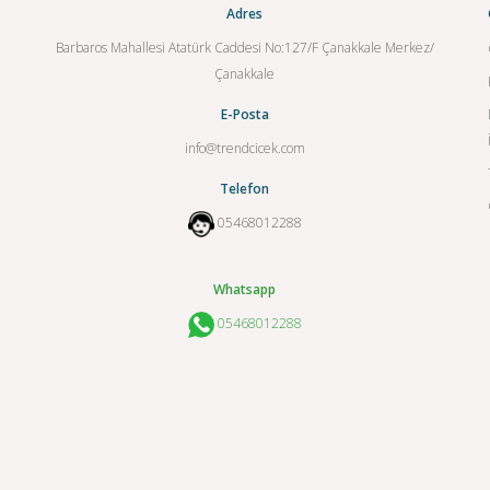
Adres
Barbaros Mahallesi Atatürk Caddesi No:127/F Çanakkale Merkez/
Çanakkale
E-Posta
info@trendcicek.com
Telefon
05468012288
Whatsapp
05468012288