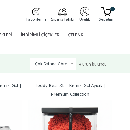
0
Favorilerim
Sipariş Takibi
Üyelik
Sepetim
EKLERİ
İNDİRİMLİ ÇİÇEKLER
ÇELENK
Çok Satana Göre
4 ürün bulundu.
rmızı Gül |
Teddy Bear XL – Kırmızı Gül Ayıcık |
Premium Collection