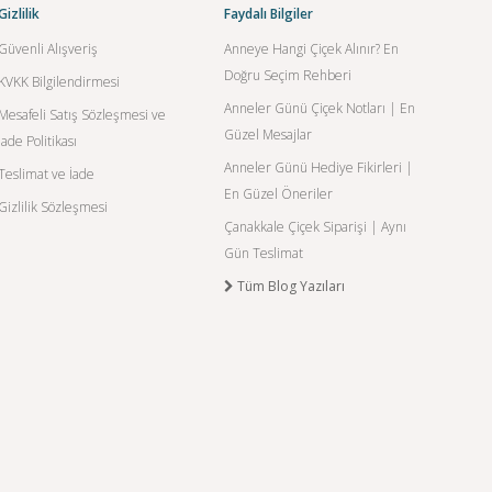
Gizlilik
Faydalı Bilgiler
Güvenli Alışveriş
Anneye Hangi Çiçek Alınır? En
Doğru Seçim Rehberi
KVKK Bilgilendirmesi
Anneler Günü Çiçek Notları | En
Mesafeli Satış Sözleşmesi ve
Güzel Mesajlar
İade Politikası
Anneler Günü Hediye Fikirleri |
Teslimat ve İade
En Güzel Öneriler
Gizlilik Sözleşmesi
Çanakkale Çiçek Siparişi | Aynı
Gün Teslimat
Tüm Blog Yazıları