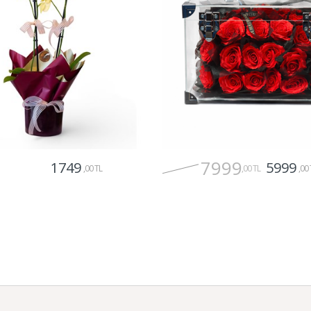
7999
1749
5999
,00 TL
,00 TL
,00 
Gönder
Gönder