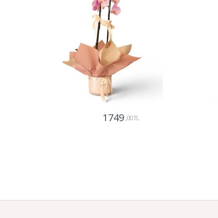
1749
,00 TL
Gönder