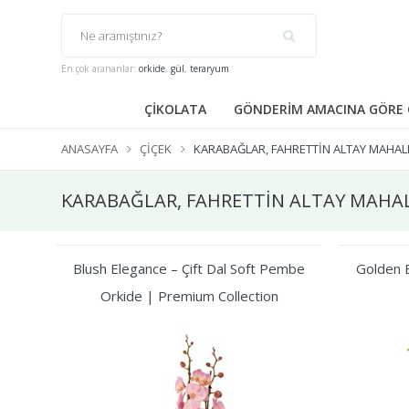
En çok arananlar:
orkide
,
gül
,
teraryum
ÇİKOLATA
GÖNDERİM AMACINA GÖRE 
ANASAYFA
ÇIÇEK
KARABAĞLAR, FAHRETTİN ALTAY MAHALL
KARABAĞLAR, FAHRETTİN ALTAY MAHALL
Blush Elegance – Çift Dal Soft Pembe
Golden B
Orkide | Premium Collection