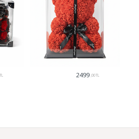
2499
TL
,00 TL
Gönder