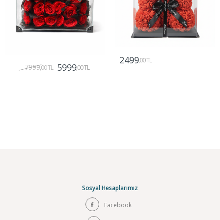
2499
,00 TL
5999
7999
,00 TL
,00 TL
Gönder
Gönder
Sosyal Hesaplarımız
Facebook