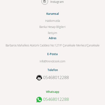
Instagram
Kurumsal
Hakkımızda
Banka Hesap Bilgileri
İletişim
Adres
Barbaros Mahallesi Atatürk Caddesi No:127/F Çanakkale Merkez/Çanakkale
E-Posta
info@trendcicek.com
Telefon
05468012288
Whatsapp
05468012288